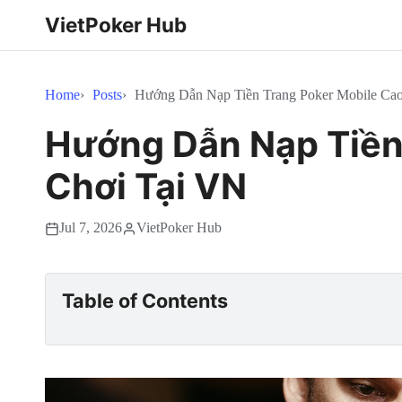
VietPoker Hub
Home
Posts
Hướng Dẫn Nạp Tiền Trang Poker Mobile Ca
Hướng Dẫn Nạp Tiền
Chơi Tại VN
Jul 7, 2026
VietPoker Hub
Table of Contents