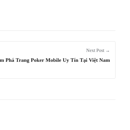
Next Post →
m Phá Trang Poker Mobile Uy Tín Tại Việt Nam