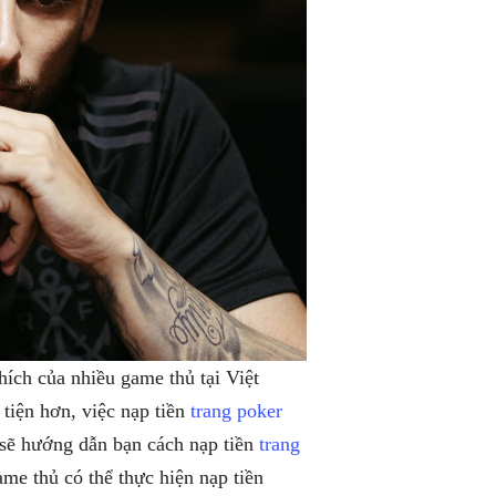
hích của nhiều game thủ tại Việt
tiện hơn, việc nạp tiền
trang poker
i sẽ hướng dẫn bạn cách nạp tiền
trang
me thủ có thể thực hiện nạp tiền