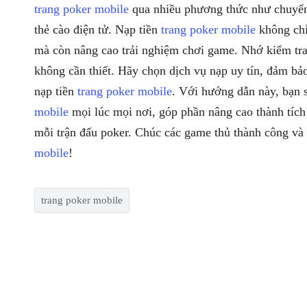
trang poker mobile
qua nhiều phương thức như chuyển 
thẻ cào điện tử. Nạp tiền
trang poker mobile
không chỉ
mà còn nâng cao trải nghiệm chơi game. Nhớ kiểm tra 
không cần thiết. Hãy chọn dịch vụ nạp uy tín, đảm bả
nạp tiền
trang poker mobile
. Với hướng dẫn này, bạn 
mobile
mọi lúc mọi nơi, góp phần nâng cao thành tích
mỗi trận đấu poker. Chúc các game thủ thành công và 
mobile
!
trang poker mobile