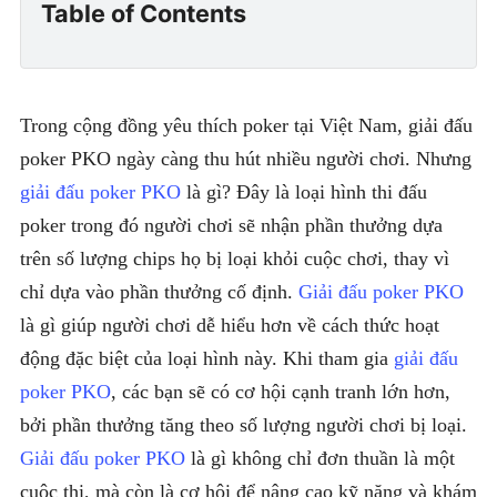
Table of Contents
Trong cộng đồng yêu thích poker tại Việt Nam, giải đấu
poker PKO ngày càng thu hút nhiều người chơi. Nhưng
giải đấu poker PKO
là gì? Đây là loại hình thi đấu
poker trong đó người chơi sẽ nhận phần thưởng dựa
trên số lượng chips họ bị loại khỏi cuộc chơi, thay vì
chỉ dựa vào phần thưởng cố định.
Giải đấu poker PKO
là gì giúp người chơi dễ hiểu hơn về cách thức hoạt
động đặc biệt của loại hình này. Khi tham gia
giải đấu
poker PKO
, các bạn sẽ có cơ hội cạnh tranh lớn hơn,
bởi phần thưởng tăng theo số lượng người chơi bị loại.
Giải đấu poker PKO
là gì không chỉ đơn thuần là một
cuộc thi, mà còn là cơ hội để nâng cao kỹ năng và khám