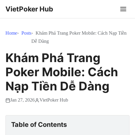
VietPoker Hub
Home
Posts
Khám Phá Trang Poker Mobile: Cách Nạp Tiền
Dễ Dàng
Khám Phá Trang
Poker Mobile: Cách
Nạp Tiền Dễ Dàng
Jan 27, 2026
VietPoker Hub
Table of Contents