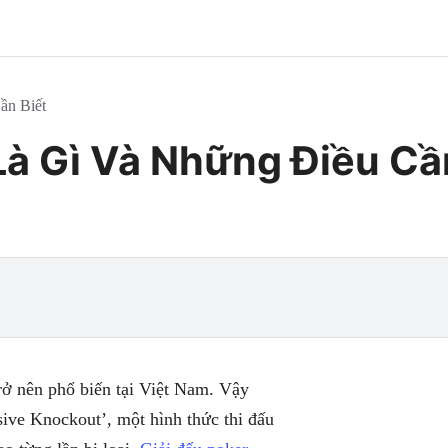
ần Biết
Là Gì Và Những Điều Cầ
rở nên phổ biến tại Việt Nam. Vậy
ssive Knockout’, một hình thức thi đấu