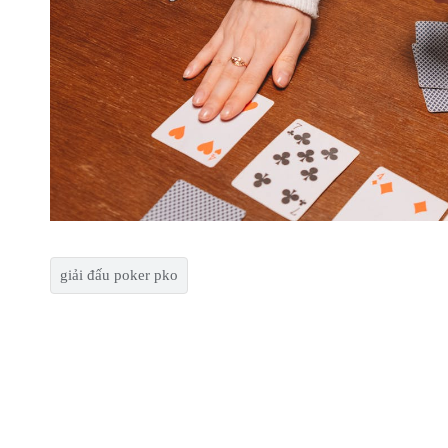
giải đấu poker pko