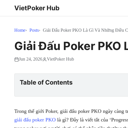
VietPoker Hub
Home
Posts
Giải Đấu Poker PKO Là Gì Và Những Điều C
Giải Đấu Poker PKO 
Jun 24, 2026
VietPoker Hub
Table of Contents
Trong thế giới Poker, giải đấu poker PKO ngày càng t
giải đấu poker PKO
là gì? Đây là viết tắt của ‘Progre