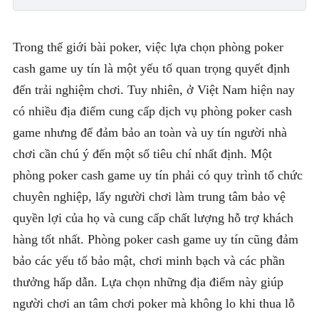
Trong thế giới bài poker, việc lựa chọn phòng poker
cash game uy tín là một yếu tố quan trọng quyết định
đến trải nghiệm chơi. Tuy nhiên, ở Việt Nam hiện nay
có nhiều địa điểm cung cấp dịch vụ phòng poker cash
game nhưng để đảm bảo an toàn và uy tín người nhà
chơi cần chú ý đến một số tiêu chí nhất định. Một
phòng poker cash game uy tín phải có quy trình tổ chức
chuyên nghiệp, lấy người chơi làm trung tâm bảo vệ
quyền lợi của họ và cung cấp chất lượng hỗ trợ khách
hàng tốt nhất. Phòng poker cash game uy tín cũng đảm
bảo các yếu tố bảo mật, chơi minh bạch và các phần
thưởng hấp dẫn. Lựa chọn những địa điểm này giúp
người chơi an tâm chơi poker mà không lo khi thua lỗ