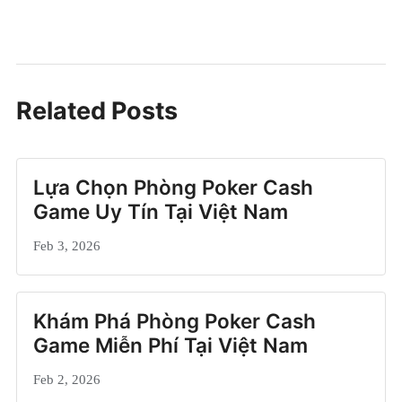
Related Posts
Lựa Chọn Phòng Poker Cash
Game Uy Tín Tại Việt Nam
Feb 3, 2026
Khám Phá Phòng Poker Cash
Game Miễn Phí Tại Việt Nam
Feb 2, 2026